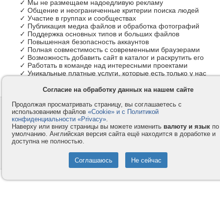
✓ Мы не размещаем надоедливую рекламу
✓ Общение и неограниченные критерии поиска людей
✓ Участие в группах и сообществах
✓ Публикация медиа файлов и обработка фотографий
✓ Поддержка основных типов и больших файлов
✓ Повышенная безопасность аккаунтов
✓ Полная совместимость с современными браузерами
✓ Возможность добавить сайт в каталог и раскрутить его
✓ Работать в команде над интересными проектами
✓ Уникальные платные услуги, которые есть только у нас
Согласие на обработку данных на нашем сайте
Продолжая просматривать страницу, вы соглашаетесь с
Контакты
Privacy и Cookie
использованием файлов
«Cookie» и с Политикой
Компания
Правила и условия
конфиденциальности «Privacy»
.
Наверху или внизу страницы вы можете изменить
валюту и язык
по
Услуги
Помощь
умолчанию. Английская версия сайта ещё находится в доработке и
доступна не полностью.
Как оплатить
Форумы
© 2008-2026
VMESTE.EU
- Все права защищены.