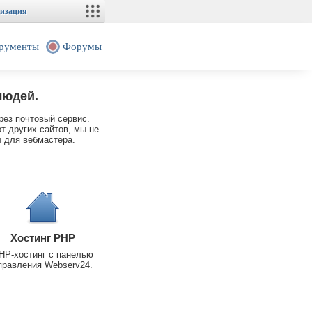
изация
рументы
Форумы
людей.
рез почтовый сервис.
т других сайтов, мы не
 для вебмастера.
Хостинг PHP
HP-хостинг с панелью
правления Webserv24.