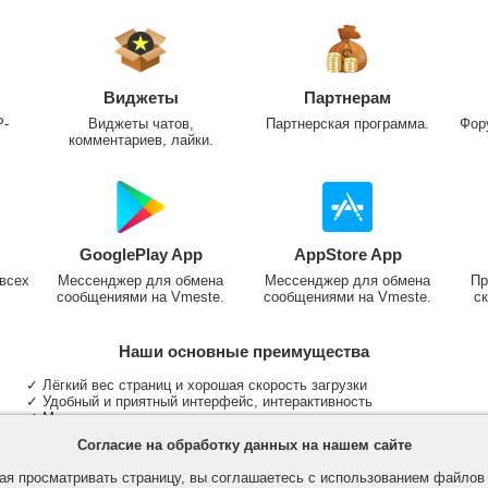
Виджеты
Партнерам
P-
Виджеты чатов,
Партнерская программа.
Фор
комментариев, лайки.
GooglePlay App
AppStore App
всех
Мессенджер для обмена
Мессенджер для обмена
Пр
сообщениями на Vmeste.
сообщениями на Vmeste.
ск
Наши основные преимущества
✓ Лёгкий вес страниц и хорошая скорость загрузки
✓ Удобный и приятный интерфейс, интерактивность
✓ Мы не размещаем надоедливую рекламу
✓ Общение и неограниченные критерии поиска людей
Согласие на обработку данных на нашем сайте
✓ Участие в группах и сообществах
✓ Публикация медиа файлов и обработка фотографий
я просматривать страницу, вы соглашаетесь с использованием файло
✓ Поддержка основных типов и больших файлов