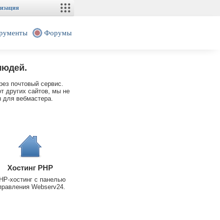
изация
рументы
Форумы
людей.
рез почтовый сервис.
т других сайтов, мы не
 для вебмастера.
Хостинг PHP
HP-хостинг с панелью
правления Webserv24.