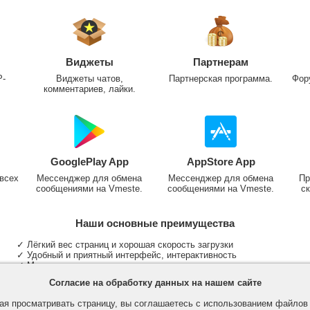
Виджеты
Партнерам
P-
Виджеты чатов,
Партнерская программа.
Фор
комментариев, лайки.
GooglePlay App
AppStore App
всех
Мессенджер для обмена
Мессенджер для обмена
Пр
сообщениями на Vmeste.
сообщениями на Vmeste.
ск
Наши основные преимущества
✓ Лёгкий вес страниц и хорошая скорость загрузки
✓ Удобный и приятный интерфейс, интерактивность
✓ Мы не размещаем надоедливую рекламу
✓ Общение и неограниченные критерии поиска людей
Согласие на обработку данных на нашем сайте
✓ Участие в группах и сообществах
✓ Публикация медиа файлов и обработка фотографий
я просматривать страницу, вы соглашаетесь с использованием файло
✓ Поддержка основных типов и больших файлов