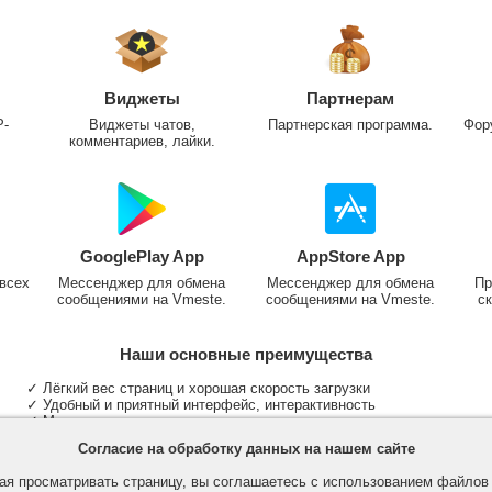
Виджеты
Партнерам
P-
Виджеты чатов,
Партнерская программа.
Фор
комментариев, лайки.
GooglePlay App
AppStore App
всех
Мессенджер для обмена
Мессенджер для обмена
Пр
сообщениями на Vmeste.
сообщениями на Vmeste.
ск
Наши основные преимущества
✓ Лёгкий вес страниц и хорошая скорость загрузки
✓ Удобный и приятный интерфейс, интерактивность
✓ Мы не размещаем надоедливую рекламу
✓ Общение и неограниченные критерии поиска людей
Согласие на обработку данных на нашем сайте
✓ Участие в группах и сообществах
✓ Публикация медиа файлов и обработка фотографий
я просматривать страницу, вы соглашаетесь с использованием файло
✓ Поддержка основных типов и больших файлов