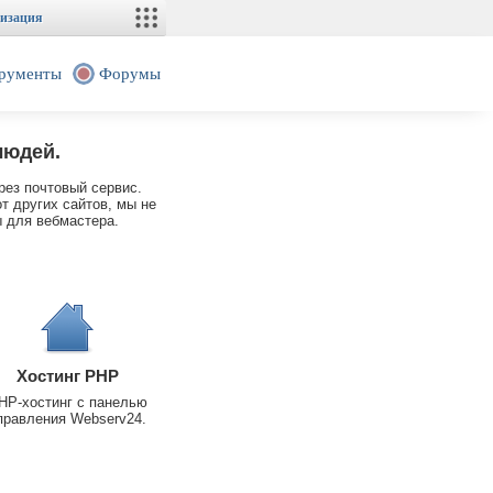
изация
рументы
Форумы
людей.
рез почтовый сервис.
т других сайтов, мы не
 для вебмастера.
Хостинг PHP
HP-хостинг с панелью
правления Webserv24.