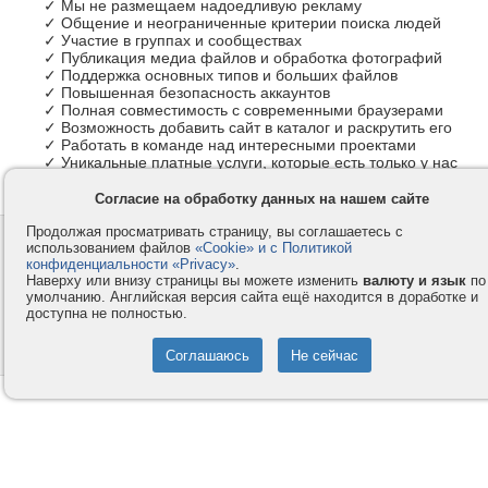
✓ Мы не размещаем надоедливую рекламу
✓ Общение и неограниченные критерии поиска людей
✓ Участие в группах и сообществах
✓ Публикация медиа файлов и обработка фотографий
✓ Поддержка основных типов и больших файлов
✓ Повышенная безопасность аккаунтов
✓ Полная совместимость с современными браузерами
✓ Возможность добавить сайт в каталог и раскрутить его
✓ Работать в команде над интересными проектами
✓ Уникальные платные услуги, которые есть только у нас
Согласие на обработку данных на нашем сайте
Продолжая просматривать страницу, вы соглашаетесь с
Контакты
Privacy и Cookie
использованием файлов
«Cookie» и с Политикой
Компания
Правила и условия
конфиденциальности «Privacy»
.
Наверху или внизу страницы вы можете изменить
валюту и язык
по
Услуги
Помощь
умолчанию. Английская версия сайта ещё находится в доработке и
доступна не полностью.
Как оплатить
Форумы
© 2008-2026
VMESTE.EU
- Все права защищены.