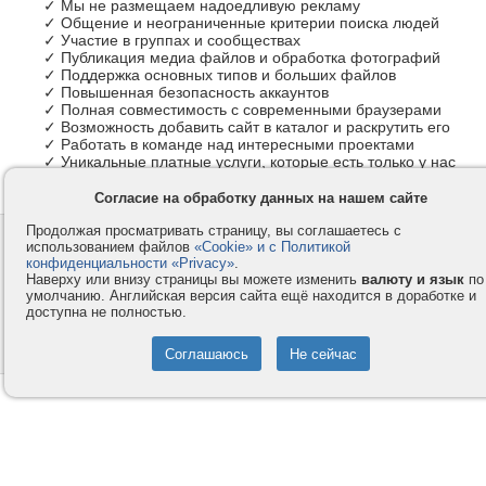
✓ Мы не размещаем надоедливую рекламу
✓ Общение и неограниченные критерии поиска людей
✓ Участие в группах и сообществах
✓ Публикация медиа файлов и обработка фотографий
✓ Поддержка основных типов и больших файлов
✓ Повышенная безопасность аккаунтов
✓ Полная совместимость с современными браузерами
✓ Возможность добавить сайт в каталог и раскрутить его
✓ Работать в команде над интересными проектами
✓ Уникальные платные услуги, которые есть только у нас
Согласие на обработку данных на нашем сайте
Продолжая просматривать страницу, вы соглашаетесь с
Контакты
Privacy и Cookie
использованием файлов
«Cookie» и с Политикой
Компания
Правила и условия
конфиденциальности «Privacy»
.
Наверху или внизу страницы вы можете изменить
валюту и язык
по
Услуги
Помощь
умолчанию. Английская версия сайта ещё находится в доработке и
доступна не полностью.
Как оплатить
Форумы
© 2008-2026
VMESTE.EU
- Все права защищены.