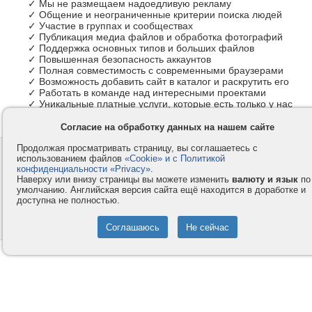
✓ Мы не размещаем надоедливую рекламу
✓ Общение и неограниченные критерии поиска людей
✓ Участие в группах и сообществах
✓ Публикация медиа файлов и обработка фотографий
✓ Поддержка основных типов и больших файлов
✓ Повышенная безопасность аккаунтов
✓ Полная совместимость с современными браузерами
✓ Возможность добавить сайт в каталог и раскрутить его
✓ Работать в команде над интересными проектами
✓ Уникальные платные услуги, которые есть только у нас
Согласие на обработку данных на нашем сайте
Продолжая просматривать страницу, вы соглашаетесь с
Контакты
Privacy и Cookie
использованием файлов
«Cookie» и с Политикой
Компания
Правила и условия
конфиденциальности «Privacy»
.
Наверху или внизу страницы вы можете изменить
валюту и язык
по
Услуги
Помощь
умолчанию. Английская версия сайта ещё находится в доработке и
доступна не полностью.
Как оплатить
Форумы
© 2008-2026
VMESTE.EU
- Все права защищены.