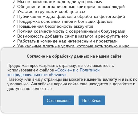
✓ Мы не размещаем надоедливую рекламу
✓ Общение и неограниченные критерии поиска людей
✓ Участие в группах и сообществах
✓ Публикация медиа файлов и обработка фотографий
✓ Поддержка основных типов и больших файлов
✓ Повышенная безопасность аккаунтов
✓ Полная совместимость с современными браузерами
✓ Возможность добавить сайт в каталог и раскрутить его
✓ Работать в команде над интересными проектами
✓ Уникальные платные услуги, которые есть только у нас
Согласие на обработку данных на нашем сайте
Продолжая просматривать страницу, вы соглашаетесь с
Контакты
Privacy и Cookie
использованием файлов
«Cookie» и с Политикой
Компания
Правила и условия
конфиденциальности «Privacy»
.
Наверху или внизу страницы вы можете изменить
валюту и язык
по
Услуги
Помощь
умолчанию. Английская версия сайта ещё находится в доработке и
доступна не полностью.
Как оплатить
Форумы
© 2008-2026
VMESTE.EU
- Все права защищены.