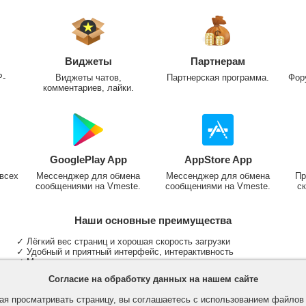
Виджеты
Партнерам
P-
Виджеты чатов,
Партнерская программа.
Фор
комментариев, лайки.
GooglePlay App
AppStore App
всех
Мессенджер для обмена
Мессенджер для обмена
Пр
сообщениями на Vmeste.
сообщениями на Vmeste.
ск
Наши основные преимущества
✓ Лёгкий вес страниц и хорошая скорость загрузки
✓ Удобный и приятный интерфейс, интерактивность
✓ Мы не размещаем надоедливую рекламу
✓ Общение и неограниченные критерии поиска людей
Согласие на обработку данных на нашем сайте
✓ Участие в группах и сообществах
✓ Публикация медиа файлов и обработка фотографий
я просматривать страницу, вы соглашаетесь с использованием файло
✓ Поддержка основных типов и больших файлов