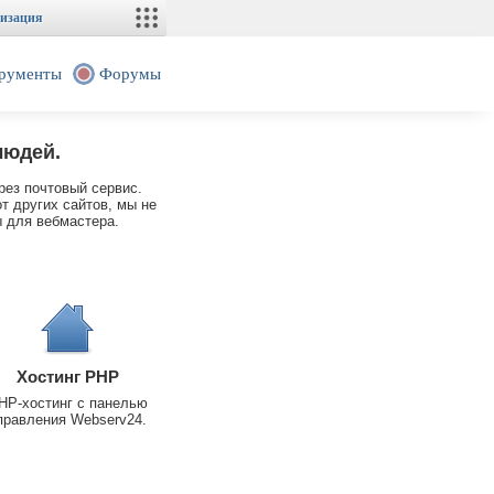
изация
рументы
Форумы
людей.
рез почтовый сервис.
т других сайтов, мы не
 для вебмастера.
Хостинг PHP
HP-хостинг с панелью
правления Webserv24.