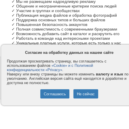
✓ Мы не размещаем надоедливую рекламу
✓ Общение и неограниченные критерии поиска людей
✓ Участие в группах и сообществах
✓ Публикация медиа файлов и обработка фотографий
✓ Поддержка основных типов и больших файлов
✓ Повышенная безопасность аккаунтов
✓ Полная совместимость с современными браузерами
✓ Возможность добавить сайт в каталог и раскрутить его
✓ Работать в команде над интересными проектами
✓ Уникальные платные услуги, которые есть только у нас
Согласие на обработку данных на нашем сайте
Продолжая просматривать страницу, вы соглашаетесь с
Контакты
Privacy и Cookie
использованием файлов
«Cookie» и с Политикой
Компания
Правила и условия
конфиденциальности «Privacy»
.
Наверху или внизу страницы вы можете изменить
валюту и язык
по
Услуги
Помощь
умолчанию. Английская версия сайта ещё находится в доработке и
доступна не полностью.
Как оплатить
Форумы
© 2008-2026
VMESTE.EU
- Все права защищены.