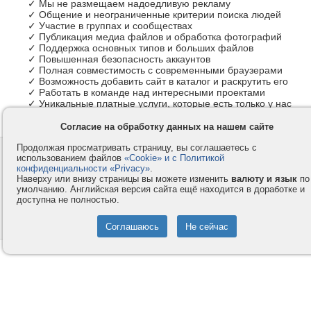
✓ Мы не размещаем надоедливую рекламу
✓ Общение и неограниченные критерии поиска людей
✓ Участие в группах и сообществах
✓ Публикация медиа файлов и обработка фотографий
✓ Поддержка основных типов и больших файлов
✓ Повышенная безопасность аккаунтов
✓ Полная совместимость с современными браузерами
✓ Возможность добавить сайт в каталог и раскрутить его
✓ Работать в команде над интересными проектами
✓ Уникальные платные услуги, которые есть только у нас
Согласие на обработку данных на нашем сайте
Продолжая просматривать страницу, вы соглашаетесь с
Контакты
Privacy и Cookie
использованием файлов
«Cookie» и с Политикой
Компания
Правила и условия
конфиденциальности «Privacy»
.
Наверху или внизу страницы вы можете изменить
валюту и язык
по
Услуги
Помощь
умолчанию. Английская версия сайта ещё находится в доработке и
доступна не полностью.
Как оплатить
Форумы
© 2008-2026
VMESTE.EU
- Все права защищены.