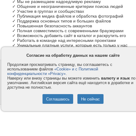
✓ Мы не размещаем надоедливую рекламу
✓ Общение и неограниченные критерии поиска людей
✓ Участие в группах и сообществах
✓ Публикация медиа файлов и обработка фотографий
✓ Поддержка основных типов и больших файлов
✓ Повышенная безопасность аккаунтов
✓ Полная совместимость с современными браузерами
✓ Возможность добавить сайт в каталог и раскрутить его
✓ Работать в команде над интересными проектами
✓ Уникальные платные услуги, которые есть только у нас
Согласие на обработку данных на нашем сайте
Продолжая просматривать страницу, вы соглашаетесь с
Контакты
Privacy и Cookie
использованием файлов
«Cookie» и с Политикой
Компания
Правила и условия
конфиденциальности «Privacy»
.
Наверху или внизу страницы вы можете изменить
валюту и язык
по
Услуги
Помощь
умолчанию. Английская версия сайта ещё находится в доработке и
доступна не полностью.
Как оплатить
Форумы
© 2008-2026
VMESTE.EU
- Все права защищены.