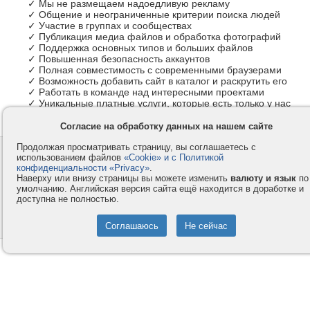
✓ Мы не размещаем надоедливую рекламу
✓ Общение и неограниченные критерии поиска людей
✓ Участие в группах и сообществах
✓ Публикация медиа файлов и обработка фотографий
✓ Поддержка основных типов и больших файлов
✓ Повышенная безопасность аккаунтов
✓ Полная совместимость с современными браузерами
✓ Возможность добавить сайт в каталог и раскрутить его
✓ Работать в команде над интересными проектами
✓ Уникальные платные услуги, которые есть только у нас
Согласие на обработку данных на нашем сайте
Продолжая просматривать страницу, вы соглашаетесь с
Контакты
Privacy и Cookie
использованием файлов
«Cookie» и с Политикой
Компания
Правила и условия
конфиденциальности «Privacy»
.
Наверху или внизу страницы вы можете изменить
валюту и язык
по
Услуги
Помощь
умолчанию. Английская версия сайта ещё находится в доработке и
доступна не полностью.
Как оплатить
Форумы
© 2008-2026
VMESTE.EU
- Все права защищены.