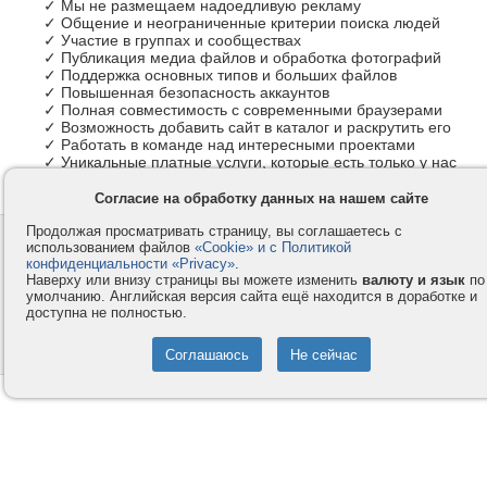
✓ Мы не размещаем надоедливую рекламу
✓ Общение и неограниченные критерии поиска людей
✓ Участие в группах и сообществах
✓ Публикация медиа файлов и обработка фотографий
✓ Поддержка основных типов и больших файлов
✓ Повышенная безопасность аккаунтов
✓ Полная совместимость с современными браузерами
✓ Возможность добавить сайт в каталог и раскрутить его
✓ Работать в команде над интересными проектами
✓ Уникальные платные услуги, которые есть только у нас
Согласие на обработку данных на нашем сайте
Продолжая просматривать страницу, вы соглашаетесь с
Контакты
Privacy и Cookie
использованием файлов
«Cookie» и с Политикой
Компания
Правила и условия
конфиденциальности «Privacy»
.
Наверху или внизу страницы вы можете изменить
валюту и язык
по
Услуги
Помощь
умолчанию. Английская версия сайта ещё находится в доработке и
доступна не полностью.
Как оплатить
Форумы
© 2008-2026
VMESTE.EU
- Все права защищены.