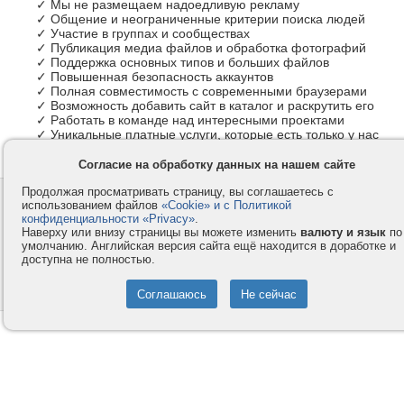
✓ Мы не размещаем надоедливую рекламу
✓ Общение и неограниченные критерии поиска людей
✓ Участие в группах и сообществах
✓ Публикация медиа файлов и обработка фотографий
✓ Поддержка основных типов и больших файлов
✓ Повышенная безопасность аккаунтов
✓ Полная совместимость с современными браузерами
✓ Возможность добавить сайт в каталог и раскрутить его
✓ Работать в команде над интересными проектами
✓ Уникальные платные услуги, которые есть только у нас
Согласие на обработку данных на нашем сайте
Продолжая просматривать страницу, вы соглашаетесь с
Контакты
Privacy и Cookie
использованием файлов
«Cookie» и с Политикой
Компания
Правила и условия
конфиденциальности «Privacy»
.
Наверху или внизу страницы вы можете изменить
валюту и язык
по
Услуги
Помощь
умолчанию. Английская версия сайта ещё находится в доработке и
доступна не полностью.
Как оплатить
Форумы
© 2008-2026
VMESTE.EU
- Все права защищены.