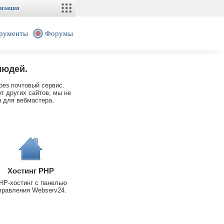
изация
рументы
Форумы
людей.
рез почтовый сервис.
т других сайтов, мы не
 для вебмастера.
Хостинг PHP
HP-хостинг с панелью
правления Webserv24.