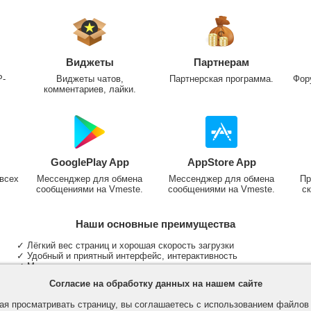
Виджеты
Партнерам
P-
Виджеты чатов,
Партнерская программа.
Фор
комментариев, лайки.
GooglePlay App
AppStore App
всех
Мессенджер для обмена
Мессенджер для обмена
Пр
сообщениями на Vmeste.
сообщениями на Vmeste.
ск
Наши основные преимущества
✓ Лёгкий вес страниц и хорошая скорость загрузки
✓ Удобный и приятный интерфейс, интерактивность
✓ Мы не размещаем надоедливую рекламу
✓ Общение и неограниченные критерии поиска людей
Согласие на обработку данных на нашем сайте
✓ Участие в группах и сообществах
✓ Публикация медиа файлов и обработка фотографий
я просматривать страницу, вы соглашаетесь с использованием файло
✓ Поддержка основных типов и больших файлов