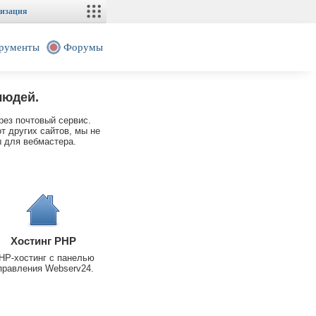
изация
рументы
Форумы
людей.
рез почтовый сервис.
т других сайтов, мы не
 для вебмастера.
Хостинг PHP
HP-хостинг с панелью
правления Webserv24.