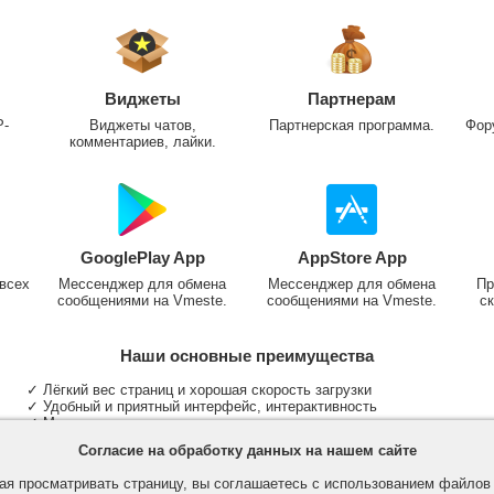
Виджеты
Партнерам
P-
Виджеты чатов,
Партнерская программа.
Фор
комментариев, лайки.
GooglePlay App
AppStore App
всех
Мессенджер для обмена
Мессенджер для обмена
Пр
сообщениями на Vmeste.
сообщениями на Vmeste.
ск
Наши основные преимущества
✓ Лёгкий вес страниц и хорошая скорость загрузки
✓ Удобный и приятный интерфейс, интерактивность
✓ Мы не размещаем надоедливую рекламу
✓ Общение и неограниченные критерии поиска людей
Согласие на обработку данных на нашем сайте
✓ Участие в группах и сообществах
✓ Публикация медиа файлов и обработка фотографий
я просматривать страницу, вы соглашаетесь с использованием файло
✓ Поддержка основных типов и больших файлов