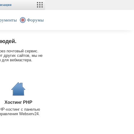
изация
рументы
Форумы
людей.
рез почтовый сервис.
т других сайтов, мы не
 для вебмастера.
Хостинг PHP
HP-хостинг с панелью
правления Webserv24.