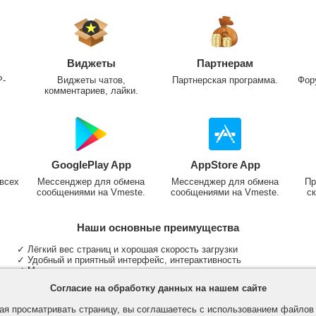
Виджеты
Партнерам
P-
Виджеты чатов,
Партнерская программа.
Фор
комментариев, лайки.
GooglePlay App
AppStore App
всех
Мессенджер для обмена
Мессенджер для обмена
Пр
сообщениями на Vmeste.
сообщениями на Vmeste.
ск
Наши основные преимущества
✓ Лёгкий вес страниц и хорошая скорость загрузки
✓ Удобный и приятный интерфейс, интерактивность
✓ Мы не размещаем надоедливую рекламу
✓ Общение и неограниченные критерии поиска людей
Согласие на обработку данных на нашем сайте
✓ Участие в группах и сообществах
✓ Публикация медиа файлов и обработка фотографий
я просматривать страницу, вы соглашаетесь с использованием файло
✓ Поддержка основных типов и больших файлов