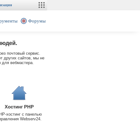
изация
рументы
Форумы
людей.
рез почтовый сервис.
т других сайтов, мы не
 для вебмастера.
Хостинг PHP
HP-хостинг с панелью
правления Webserv24.