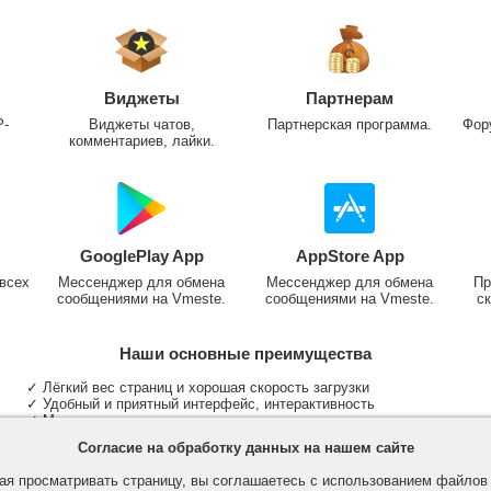
Виджеты
Партнерам
P-
Виджеты чатов,
Партнерская программа.
Фор
комментариев, лайки.
GooglePlay App
AppStore App
всех
Мессенджер для обмена
Мессенджер для обмена
Пр
сообщениями на Vmeste.
сообщениями на Vmeste.
ск
Наши основные преимущества
✓ Лёгкий вес страниц и хорошая скорость загрузки
✓ Удобный и приятный интерфейс, интерактивность
✓ Мы не размещаем надоедливую рекламу
✓ Общение и неограниченные критерии поиска людей
Согласие на обработку данных на нашем сайте
✓ Участие в группах и сообществах
✓ Публикация медиа файлов и обработка фотографий
я просматривать страницу, вы соглашаетесь с использованием файло
✓ Поддержка основных типов и больших файлов