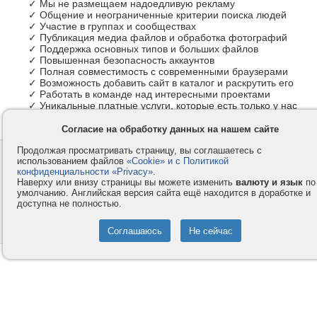
✓ Мы не размещаем надоедливую рекламу
✓ Общение и неограниченные критерии поиска людей
✓ Участие в группах и сообществах
✓ Публикация медиа файлов и обработка фотографий
✓ Поддержка основных типов и больших файлов
✓ Повышенная безопасность аккаунтов
✓ Полная совместимость с современными браузерами
✓ Возможность добавить сайт в каталог и раскрутить его
✓ Работать в команде над интересными проектами
✓ Уникальные платные услуги, которые есть только у нас
Согласие на обработку данных на нашем сайте
Продолжая просматривать страницу, вы соглашаетесь с
Контакты
Privacy и Cookie
использованием файлов
«Cookie» и с Политикой
Компания
Правила и условия
конфиденциальности «Privacy»
.
Наверху или внизу страницы вы можете изменить
валюту и язык
по
Услуги
Помощь
умолчанию. Английская версия сайта ещё находится в доработке и
доступна не полностью.
Как оплатить
Форумы
© 2008-2026
VMESTE.EU
- Все права защищены.