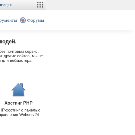
изация
рументы
Форумы
людей.
рез почтовый сервис.
т других сайтов, мы не
 для вебмастера.
Хостинг PHP
HP-хостинг с панелью
правления Webserv24.