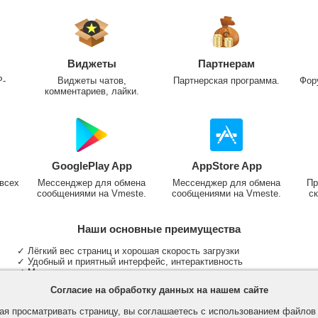
Виджеты
Партнерам
P-
Виджеты чатов,
Партнерская программа.
Фор
комментариев, лайки.
GooglePlay App
AppStore App
всех
Мессенджер для обмена
Мессенджер для обмена
Пр
сообщениями на Vmeste.
сообщениями на Vmeste.
ск
Наши основные преимущества
✓ Лёгкий вес страниц и хорошая скорость загрузки
✓ Удобный и приятный интерфейс, интерактивность
✓ Мы не размещаем надоедливую рекламу
✓ Общение и неограниченные критерии поиска людей
Согласие на обработку данных на нашем сайте
✓ Участие в группах и сообществах
✓ Публикация медиа файлов и обработка фотографий
я просматривать страницу, вы соглашаетесь с использованием файло
✓ Поддержка основных типов и больших файлов