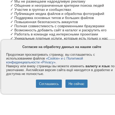
✓ Мы не размещаем надоедливую рекламу
✓ Общение и неограниченные критерии поиска людей
✓ Участие в группах и сообществах
✓ Публикация медиа файлов и обработка фотографий
✓ Поддержка основных типов и больших файлов
✓ Повышенная безопасность аккаунтов
✓ Полная совместимость с современными браузерами
✓ Возможность добавить сайт в каталог и раскрутить его
✓ Работать в команде над интересными проектами
✓ Уникальные платные услуги, которые есть только у нас
Согласие на обработку данных на нашем сайте
Продолжая просматривать страницу, вы соглашаетесь с
Контакты
Privacy и Cookie
использованием файлов
«Cookie» и с Политикой
Компания
Правила и условия
конфиденциальности «Privacy»
.
Наверху или внизу страницы вы можете изменить
валюту и язык
по
Услуги
Помощь
умолчанию. Английская версия сайта ещё находится в доработке и
доступна не полностью.
Как оплатить
Форумы
© 2008-2026
VMESTE.EU
- Все права защищены.