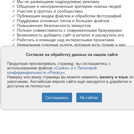
✓ Мы не размещаем надоедливую рекламу
✓ Общение и неограниченные критерии поиска людей
✓ Участие в группах и сообществах
✓ Публикация медиа файлов и обработка фотографий
✓ Поддержка основных типов и больших файлов
✓ Повышенная безопасность аккаунтов
✓ Полная совместимость с современными браузерами
✓ Возможность добавить сайт в каталог и раскрутить его
✓ Работать в команде над интересными проектами
✓ Уникальные платные услуги, которые есть только у нас
Согласие на обработку данных на нашем сайте
Продолжая просматривать страницу, вы соглашаетесь с
Контакты
Privacy и Cookie
использованием файлов
«Cookie» и с Политикой
Компания
Правила и условия
конфиденциальности «Privacy»
.
Наверху или внизу страницы вы можете изменить
валюту и язык
по
Услуги
Помощь
умолчанию. Английская версия сайта ещё находится в доработке и
доступна не полностью.
Как оплатить
Форумы
© 2008-2026
VMESTE.EU
- Все права защищены.