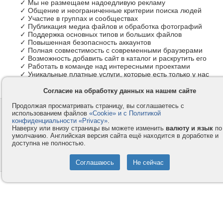
✓ Мы не размещаем надоедливую рекламу
✓ Общение и неограниченные критерии поиска людей
✓ Участие в группах и сообществах
✓ Публикация медиа файлов и обработка фотографий
✓ Поддержка основных типов и больших файлов
✓ Повышенная безопасность аккаунтов
✓ Полная совместимость с современными браузерами
✓ Возможность добавить сайт в каталог и раскрутить его
✓ Работать в команде над интересными проектами
✓ Уникальные платные услуги, которые есть только у нас
Согласие на обработку данных на нашем сайте
Продолжая просматривать страницу, вы соглашаетесь с
Контакты
Privacy и Cookie
использованием файлов
«Cookie» и с Политикой
Компания
Правила и условия
конфиденциальности «Privacy»
.
Наверху или внизу страницы вы можете изменить
валюту и язык
по
Услуги
Помощь
умолчанию. Английская версия сайта ещё находится в доработке и
доступна не полностью.
Как оплатить
Форумы
© 2008-2026
VMESTE.EU
- Все права защищены.