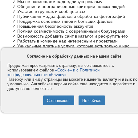
✓ Мы не размещаем надоедливую рекламу
✓ Общение и неограниченные критерии поиска людей
✓ Участие в группах и сообществах
✓ Публикация медиа файлов и обработка фотографий
✓ Поддержка основных типов и больших файлов
✓ Повышенная безопасность аккаунтов
✓ Полная совместимость с современными браузерами
✓ Возможность добавить сайт в каталог и раскрутить его
✓ Работать в команде над интересными проектами
✓ Уникальные платные услуги, которые есть только у нас
Согласие на обработку данных на нашем сайте
Продолжая просматривать страницу, вы соглашаетесь с
Контакты
Privacy и Cookie
использованием файлов
«Cookie» и с Политикой
Компания
Правила и условия
конфиденциальности «Privacy»
.
Наверху или внизу страницы вы можете изменить
валюту и язык
по
Услуги
Помощь
умолчанию. Английская версия сайта ещё находится в доработке и
доступна не полностью.
Как оплатить
Форумы
© 2008-2026
VMESTE.EU
- Все права защищены.