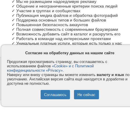
✓ Мы не размещаем надоедливую рекламу
✓ Общение и неограниченные критерии поиска людей
✓ Участие в группах и сообществах
✓ Публикация медиа файлов и обработка фотографий
✓ Поддержка основных типов и больших файлов
✓ Повышенная безопасность аккаунтов
✓ Полная совместимость с современными браузерами
✓ Возможность добавить сайт в каталог и раскрутить его
✓ Работать в команде над интересными проектами
✓ Уникальные платные услуги, которые есть только у нас
Согласие на обработку данных на нашем сайте
Продолжая просматривать страницу, вы соглашаетесь с
Контакты
Privacy и Cookie
использованием файлов
«Cookie» и с Политикой
Компания
Правила и условия
конфиденциальности «Privacy»
.
Наверху или внизу страницы вы можете изменить
валюту и язык
по
Услуги
Помощь
умолчанию. Английская версия сайта ещё находится в доработке и
доступна не полностью.
Как оплатить
Форумы
© 2008-2026
VMESTE.EU
- Все права защищены.