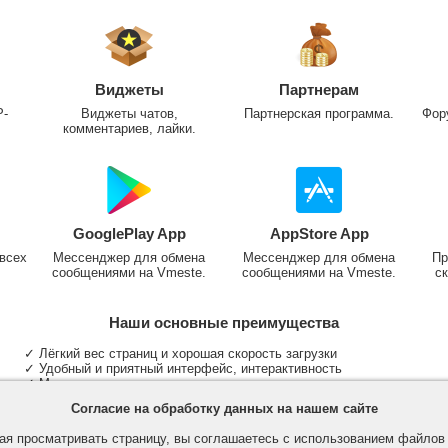
Виджеты
Партнерам
P-
Виджеты чатов,
Партнерская программа.
Фор
комментариев, лайки.
GooglePlay App
AppStore App
всех
Мессенджер для обмена
Мессенджер для обмена
Пр
сообщениями на Vmeste.
сообщениями на Vmeste.
ск
Наши основные преимущества
✓ Лёгкий вес страниц и хорошая скорость загрузки
✓ Удобный и приятный интерфейс, интерактивность
✓ Мы не размещаем надоедливую рекламу
✓ Общение и неограниченные критерии поиска людей
Согласие на обработку данных на нашем сайте
✓ Участие в группах и сообществах
✓ Публикация медиа файлов и обработка фотографий
я просматривать страницу, вы соглашаетесь с использованием файло
✓ Поддержка основных типов и больших файлов