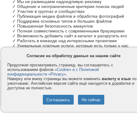
✓ Мы не размещаем надоедливую рекламу
✓ Общение и неограниченные критерии поиска людей
✓ Участие в группах и сообществах
✓ Публикация медиа файлов и обработка фотографий
✓ Поддержка основных типов и больших файлов
✓ Повышенная безопасность аккаунтов
✓ Полная совместимость с современными браузерами
✓ Возможность добавить сайт в каталог и раскрутить его
✓ Работать в команде над интересными проектами
✓ Уникальные платные услуги, которые есть только у нас
Согласие на обработку данных на нашем сайте
Продолжая просматривать страницу, вы соглашаетесь с
Контакты
Privacy и Cookie
использованием файлов
«Cookie» и с Политикой
Компания
Правила и условия
конфиденциальности «Privacy»
.
Наверху или внизу страницы вы можете изменить
валюту и язык
по
Услуги
Помощь
умолчанию. Английская версия сайта ещё находится в доработке и
доступна не полностью.
Как оплатить
Форумы
© 2008-2026
VMESTE.EU
- Все права защищены.