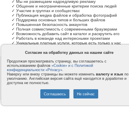
✓ Мы не размещаем надоедливую рекламу
✓ Общение и неограниченные критерии поиска людей
✓ Участие в группах и сообществах
✓ Публикация медиа файлов и обработка фотографий
✓ Поддержка основных типов и больших файлов
✓ Повышенная безопасность аккаунтов
✓ Полная совместимость с современными браузерами
✓ Возможность добавить сайт в каталог и раскрутить его
✓ Работать в команде над интересными проектами
✓ Уникальные платные услуги, которые есть только у нас
Согласие на обработку данных на нашем сайте
Продолжая просматривать страницу, вы соглашаетесь с
Контакты
Privacy и Cookie
использованием файлов
«Cookie» и с Политикой
Компания
Правила и условия
конфиденциальности «Privacy»
.
Наверху или внизу страницы вы можете изменить
валюту и язык
по
Услуги
Помощь
умолчанию. Английская версия сайта ещё находится в доработке и
доступна не полностью.
Как оплатить
Форумы
© 2008-2026
VMESTE.EU
- Все права защищены.