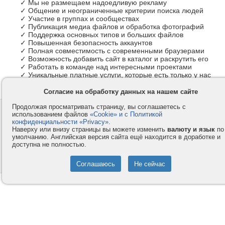
✓ Мы не размещаем надоедливую рекламу
✓ Общение и неограниченные критерии поиска людей
✓ Участие в группах и сообществах
✓ Публикация медиа файлов и обработка фотографий
✓ Поддержка основных типов и больших файлов
✓ Повышенная безопасность аккаунтов
✓ Полная совместимость с современными браузерами
✓ Возможность добавить сайт в каталог и раскрутить его
✓ Работать в команде над интересными проектами
✓ Уникальные платные услуги, которые есть только у нас
Согласие на обработку данных на нашем сайте
Продолжая просматривать страницу, вы соглашаетесь с
Контакты
Privacy и Cookie
использованием файлов
«Cookie» и с Политикой
Компания
Правила и условия
конфиденциальности «Privacy»
.
Наверху или внизу страницы вы можете изменить
валюту и язык
по
Услуги
Помощь
умолчанию. Английская версия сайта ещё находится в доработке и
доступна не полностью.
Как оплатить
Форумы
© 2008-2026
VMESTE.EU
- Все права защищены.