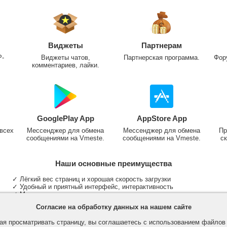
Виджеты
Партнерам
P-
Виджеты чатов,
Партнерская программа.
Фор
комментариев, лайки.
GooglePlay App
AppStore App
всех
Мессенджер для обмена
Мессенджер для обмена
Пр
сообщениями на Vmeste.
сообщениями на Vmeste.
ск
Наши основные преимущества
✓ Лёгкий вес страниц и хорошая скорость загрузки
✓ Удобный и приятный интерфейс, интерактивность
✓ Мы не размещаем надоедливую рекламу
✓ Общение и неограниченные критерии поиска людей
Согласие на обработку данных на нашем сайте
✓ Участие в группах и сообществах
✓ Публикация медиа файлов и обработка фотографий
я просматривать страницу, вы соглашаетесь с использованием файло
✓ Поддержка основных типов и больших файлов