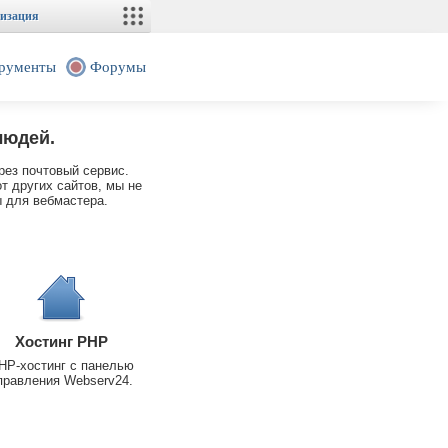
изация
рументы
Форумы
людей.
рез почтовый сервис.
т других сайтов, мы не
 для вебмастера.
Хостинг PHP
HP-хостинг с панелью
правления Webserv24.