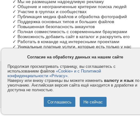
✓ Мы не размещаем надоедливую рекламу
✓ Общение и неограниченные критерии поиска людей
✓ Участие в группах и сообществах
✓ Публикация медиа файлов и обработка фотографий
✓ Поддержка основных типов и больших файлов
✓ Повышенная безопасность аккаунтов
✓ Полная совместимость с современными браузерами
✓ Возможность добавить сайт в каталог и раскрутить его
✓ Работать в команде над интересными проектами
✓ Уникальные платные услуги, которые есть только у нас
Согласие на обработку данных на нашем сайте
Продолжая просматривать страницу, вы соглашаетесь с
Контакты
Privacy и Cookie
использованием файлов
«Cookie» и с Политикой
Компания
Правила и условия
конфиденциальности «Privacy»
.
Наверху или внизу страницы вы можете изменить
валюту и язык
по
Услуги
Помощь
умолчанию. Английская версия сайта ещё находится в доработке и
доступна не полностью.
Как оплатить
Форумы
© 2008-2026
VMESTE.EU
- Все права защищены.