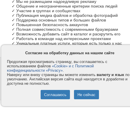
✓ Мы не размещаем надоедливую рекламу
✓ Общение и неограниченные критерии поиска людей
✓ Участие в группах и сообществах
✓ Публикация медиа файлов и обработка фотографий
✓ Поддержка основных типов и больших файлов
✓ Повышенная безопасность аккаунтов
✓ Полная совместимость с современными браузерами
✓ Возможность добавить сайт в каталог и раскрутить его
✓ Работать в команде над интересными проектами
✓ Уникальные платные услуги, которые есть только у нас
Согласие на обработку данных на нашем сайте
Продолжая просматривать страницу, вы соглашаетесь с
Контакты
Privacy и Cookie
использованием файлов
«Cookie» и с Политикой
Компания
Правила и условия
конфиденциальности «Privacy»
.
Наверху или внизу страницы вы можете изменить
валюту и язык
по
Услуги
Помощь
умолчанию. Английская версия сайта ещё находится в доработке и
доступна не полностью.
Как оплатить
Форумы
© 2008-2026
VMESTE.EU
- Все права защищены.