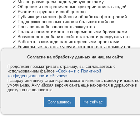
✓ Мы не размещаем надоедливую рекламу
✓ Общение и неограниченные критерии поиска людей
✓ Участие в группах и сообществах
✓ Публикация медиа файлов и обработка фотографий
✓ Поддержка основных типов и больших файлов
✓ Повышенная безопасность аккаунтов
✓ Полная совместимость с современными браузерами
✓ Возможность добавить сайт в каталог и раскрутить его
✓ Работать в команде над интересными проектами
✓ Уникальные платные услуги, которые есть только у нас
Согласие на обработку данных на нашем сайте
Продолжая просматривать страницу, вы соглашаетесь с
Контакты
Privacy и Cookie
использованием файлов
«Cookie» и с Политикой
Компания
Правила и условия
конфиденциальности «Privacy»
.
Наверху или внизу страницы вы можете изменить
валюту и язык
по
Услуги
Помощь
умолчанию. Английская версия сайта ещё находится в доработке и
доступна не полностью.
Как оплатить
Форумы
© 2008-2026
VMESTE.EU
- Все права защищены.