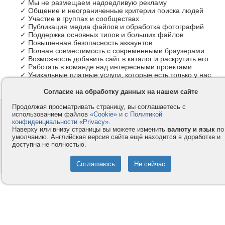
✓ Мы не размещаем надоедливую рекламу
✓ Общение и неограниченные критерии поиска людей
✓ Участие в группах и сообществах
✓ Публикация медиа файлов и обработка фотографий
✓ Поддержка основных типов и больших файлов
✓ Повышенная безопасность аккаунтов
✓ Полная совместимость с современными браузерами
✓ Возможность добавить сайт в каталог и раскрутить его
✓ Работать в команде над интересными проектами
✓ Уникальные платные услуги, которые есть только у нас
Согласие на обработку данных на нашем сайте
Продолжая просматривать страницу, вы соглашаетесь с
Контакты
Privacy и Cookie
использованием файлов
«Cookie» и с Политикой
Компания
Правила и условия
конфиденциальности «Privacy»
.
Наверху или внизу страницы вы можете изменить
валюту и язык
по
Услуги
Помощь
умолчанию. Английская версия сайта ещё находится в доработке и
доступна не полностью.
Как оплатить
Форумы
© 2008-2026
VMESTE.EU
- Все права защищены.