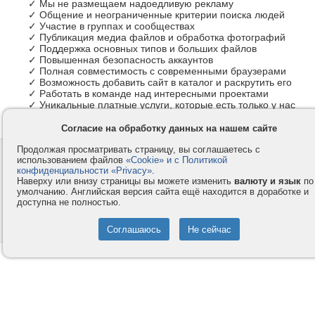
✓ Мы не размещаем надоедливую рекламу
✓ Общение и неограниченные критерии поиска людей
✓ Участие в группах и сообществах
✓ Публикация медиа файлов и обработка фотографий
✓ Поддержка основных типов и больших файлов
✓ Повышенная безопасность аккаунтов
✓ Полная совместимость с современными браузерами
✓ Возможность добавить сайт в каталог и раскрутить его
✓ Работать в команде над интересными проектами
✓ Уникальные платные услуги, которые есть только у нас
Согласие на обработку данных на нашем сайте
Продолжая просматривать страницу, вы соглашаетесь с
Контакты
Privacy и Cookie
использованием файлов
«Cookie» и с Политикой
Компания
Правила и условия
конфиденциальности «Privacy»
.
Наверху или внизу страницы вы можете изменить
валюту и язык
по
Услуги
Помощь
умолчанию. Английская версия сайта ещё находится в доработке и
доступна не полностью.
Как оплатить
Форумы
© 2008-2026
VMESTE.EU
- Все права защищены.