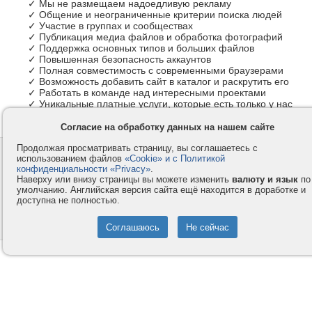
✓ Мы не размещаем надоедливую рекламу
✓ Общение и неограниченные критерии поиска людей
✓ Участие в группах и сообществах
✓ Публикация медиа файлов и обработка фотографий
✓ Поддержка основных типов и больших файлов
✓ Повышенная безопасность аккаунтов
✓ Полная совместимость с современными браузерами
✓ Возможность добавить сайт в каталог и раскрутить его
✓ Работать в команде над интересными проектами
✓ Уникальные платные услуги, которые есть только у нас
Согласие на обработку данных на нашем сайте
Продолжая просматривать страницу, вы соглашаетесь с
Контакты
Privacy и Cookie
использованием файлов
«Cookie» и с Политикой
Компания
Правила и условия
конфиденциальности «Privacy»
.
Наверху или внизу страницы вы можете изменить
валюту и язык
по
Услуги
Помощь
умолчанию. Английская версия сайта ещё находится в доработке и
доступна не полностью.
Как оплатить
Форумы
© 2008-2026
VMESTE.EU
- Все права защищены.