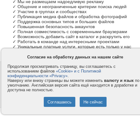
✓ Мы не размещаем надоедливую рекламу
✓ Общение и неограниченные критерии поиска людей
✓ Участие в группах и сообществах
✓ Публикация медиа файлов и обработка фотографий
✓ Поддержка основных типов и больших файлов
✓ Повышенная безопасность аккаунтов
✓ Полная совместимость с современными браузерами
✓ Возможность добавить сайт в каталог и раскрутить его
✓ Работать в команде над интересными проектами
✓ Уникальные платные услуги, которые есть только у нас
Согласие на обработку данных на нашем сайте
Продолжая просматривать страницу, вы соглашаетесь с
Контакты
Privacy и Cookie
использованием файлов
«Cookie» и с Политикой
Компания
Правила и условия
конфиденциальности «Privacy»
.
Наверху или внизу страницы вы можете изменить
валюту и язык
по
Услуги
Помощь
умолчанию. Английская версия сайта ещё находится в доработке и
доступна не полностью.
Как оплатить
Форумы
© 2008-2026
VMESTE.EU
- Все права защищены.