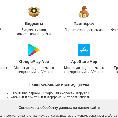
Виджеты
Партнерам
P-
Виджеты чатов,
Партнерская программа.
Фор
комментариев, лайки.
GooglePlay App
AppStore App
всех
Мессенджер для обмена
Мессенджер для обмена
Пр
сообщениями на Vmeste.
сообщениями на Vmeste.
ск
Наши основные преимущества
✓ Лёгкий вес страниц и хорошая скорость загрузки
✓ Удобный и приятный интерфейс, интерактивность
✓ Мы не размещаем надоедливую рекламу
✓ Общение и неограниченные критерии поиска людей
Согласие на обработку данных на нашем сайте
✓ Участие в группах и сообществах
✓ Публикация медиа файлов и обработка фотографий
я просматривать страницу, вы соглашаетесь с использованием файло
✓ Поддержка основных типов и больших файлов