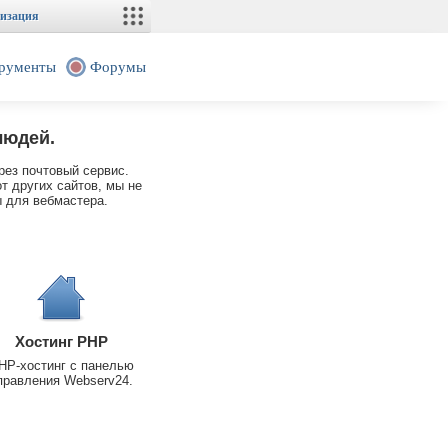
изация
рументы
Форумы
людей.
рез почтовый сервис.
т других сайтов, мы не
 для вебмастера.
Хостинг PHP
HP-хостинг с панелью
правления Webserv24.