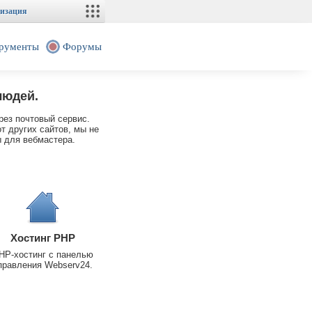
изация
рументы
Форумы
людей.
рез почтовый сервис.
т других сайтов, мы не
 для вебмастера.
Хостинг PHP
HP-хостинг с панелью
правления Webserv24.