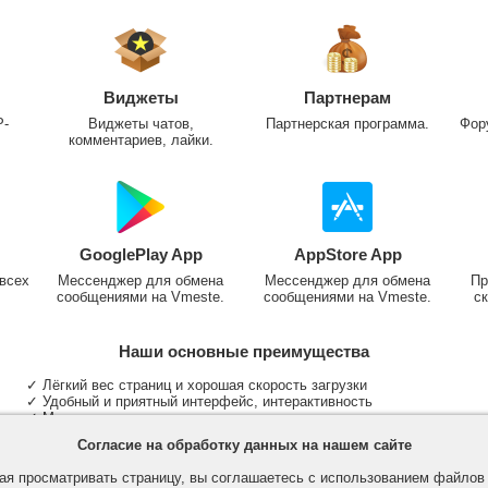
Виджеты
Партнерам
P-
Виджеты чатов,
Партнерская программа.
Фор
комментариев, лайки.
GooglePlay App
AppStore App
всех
Мессенджер для обмена
Мессенджер для обмена
Пр
сообщениями на Vmeste.
сообщениями на Vmeste.
ск
Наши основные преимущества
✓ Лёгкий вес страниц и хорошая скорость загрузки
✓ Удобный и приятный интерфейс, интерактивность
✓ Мы не размещаем надоедливую рекламу
✓ Общение и неограниченные критерии поиска людей
Согласие на обработку данных на нашем сайте
✓ Участие в группах и сообществах
✓ Публикация медиа файлов и обработка фотографий
я просматривать страницу, вы соглашаетесь с использованием файло
✓ Поддержка основных типов и больших файлов