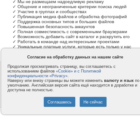
✓ Мы не размещаем надоедливую рекламу
✓ Общение и неограниченные критерии поиска людей
✓ Участие в группах и сообществах
✓ Публикация медиа файлов и обработка фотографий
✓ Поддержка основных типов и больших файлов
✓ Повышенная безопасность аккаунтов
✓ Полная совместимость с современными браузерами
✓ Возможность добавить сайт в каталог и раскрутить его
✓ Работать в команде над интересными проектами
✓ Уникальные платные услуги, которые есть только у нас
Согласие на обработку данных на нашем сайте
Продолжая просматривать страницу, вы соглашаетесь с
Контакты
Privacy и Cookie
использованием файлов
«Cookie» и с Политикой
Компания
Правила и условия
конфиденциальности «Privacy»
.
Наверху или внизу страницы вы можете изменить
валюту и язык
по
Услуги
Помощь
умолчанию. Английская версия сайта ещё находится в доработке и
доступна не полностью.
Как оплатить
Форумы
© 2008-2026
VMESTE.EU
- Все права защищены.