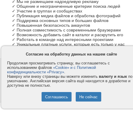
✓ Мы не размещаем надоедливую рекламу
✓ Общение и неограниченные критерии поиска людей
✓ Участие в группах и сообществах
✓ Публикация медиа файлов и обработка фотографий
✓ Поддержка основных типов и больших файлов
✓ Повышенная безопасность аккаунтов
✓ Полная совместимость с современными браузерами
✓ Возможность добавить сайт в каталог и раскрутить его
✓ Работать в команде над интересными проектами
✓ Уникальные платные услуги, которые есть только у нас
Согласие на обработку данных на нашем сайте
Продолжая просматривать страницу, вы соглашаетесь с
Контакты
Privacy и Cookie
использованием файлов
«Cookie» и с Политикой
Компания
Правила и условия
конфиденциальности «Privacy»
.
Наверху или внизу страницы вы можете изменить
валюту и язык
по
Услуги
Помощь
умолчанию. Английская версия сайта ещё находится в доработке и
доступна не полностью.
Как оплатить
Форумы
© 2008-2026
VMESTE.EU
- Все права защищены.